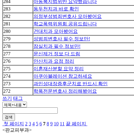
284
아동복지법위반 요약했습니다
283
동두천치과 바로 확인
282
의정부성범죄변호사 모아봤어요
281
학교폭력위원회 공유드립니다
280
건대치과 모아봤어요
279
성범죄변호사 필수 정보만!
278
잠실치과 필수 정보만!
277
문신제거 정보 다 드림
276
안산치과 요점 정리
275
이혼재산분할 요약 정리
274
아쿠아블레이션 참고하세요
273
과민성대장증후군치료 반드시 확인
272
학폭전문변호사 정리해봤어요
쓰기
태그
검색
첫 페이지
2
3
4
5
6
7
8
9
10
11
끝 페이지
<판교피부과>