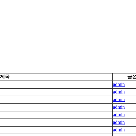
제목
글
admin
admin
admin
admin
admin
admin
admin