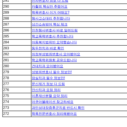
291
민사변호사 정보 다 드림
290
카촬죄 핵심만 추렸어요
289
학폭변호사 이거 어때요?
288
형사고소대리 추천합니다
287
상간소송방어 핵심 체크
286
인천형사변호사 바로 알려드림
285
학교폭력변호사 추천합니다
284
아동복지법위반 요약했습니다
283
동두천치과 바로 확인
282
의정부성범죄변호사 모아봤어요
281
학교폭력위원회 공유드립니다
280
건대치과 모아봤어요
279
성범죄변호사 필수 정보만!
278
잠실치과 필수 정보만!
277
문신제거 정보 다 드림
276
안산치과 요점 정리
275
이혼재산분할 요약 정리
274
아쿠아블레이션 참고하세요
273
과민성대장증후군치료 반드시 확인
272
학폭전문변호사 정리해봤어요