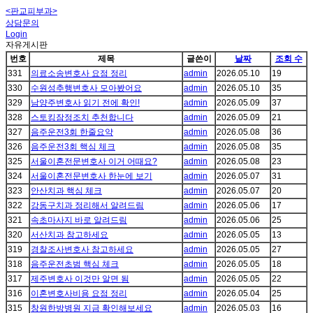
<판교피부과>
상담문의
Login
자유게시판
번호
제목
글쓴이
날짜
조회 수
331
의료소송변호사 요점 정리
admin
2026.05.10
19
330
수원성추행변호사 모아봤어요
admin
2026.05.10
35
329
남양주변호사 읽기 전에 확인!
admin
2026.05.09
37
328
스토킹잠정조치 추천합니다
admin
2026.05.09
21
327
음주운전3회 한줄요약
admin
2026.05.08
36
326
음주운전3회 핵심 체크
admin
2026.05.08
35
325
서울이혼전문변호사 이거 어때요?
admin
2026.05.08
23
324
서울이혼전문변호사 한눈에 보기
admin
2026.05.07
31
323
안산치과 핵심 체크
admin
2026.05.07
20
322
강동구치과 정리해서 알려드림
admin
2026.05.06
17
321
속초마사지 바로 알려드림
admin
2026.05.06
25
320
서산치과 참고하세요
admin
2026.05.05
13
319
경찰조사변호사 참고하세요
admin
2026.05.05
27
318
음주운전초범 핵심 체크
admin
2026.05.05
18
317
제주변호사 이것만 알면 됨
admin
2026.05.05
22
316
이혼변호사비용 요점 정리
admin
2026.05.04
25
315
창원한방병원 지금 확인해보세요
admin
2026.05.03
16