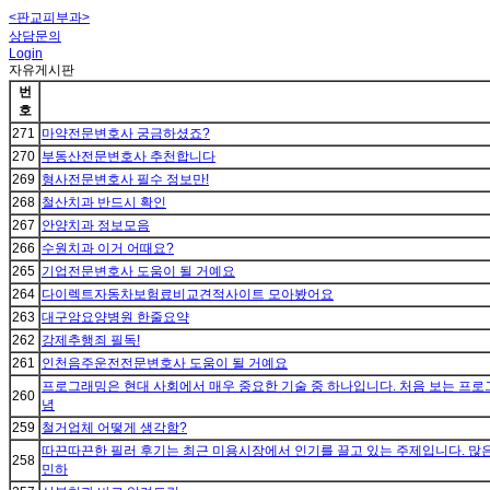
<판교피부과>
상담문의
Login
자유게시판
번
호
271
마약전문변호사 궁금하셨죠?
270
부동산전문변호사 추천합니다
269
형사전문변호사 필수 정보만!
268
철산치과 반드시 확인
267
안양치과 정보모음
266
수원치과 이거 어때요?
265
기업전문변호사 도움이 될 거예요
264
다이렉트자동차보험료비교견적사이트 모아봤어요
263
대구암요양병원 한줄요약
262
강제추행죄 필독!
261
인천음주운전전문변호사 도움이 될 거예요
프로그래밍은 현대 사회에서 매우 중요한 기술 중 하나입니다. 처음 보는 프로
260
념
259
철거업체 어떻게 생각함?
따끈따끈한 필러 후기는 최근 미용시장에서 인기를 끌고 있는 주제입니다. 많은
258
민하