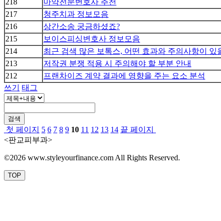
218
마약전문변호사 추천
217
청주치과 정보모음
216
상간소송 궁금하셨죠?
215
보이스피싱변호사 정보모음
214
최근 검색 많은 보톡스, 어떤 효과와 주의사항이 있
213
저작권 분쟁 적용 시 주의해야 할 부분 안내
212
프랜차이즈 계약 결과에 영향을 주는 요소 분석
쓰기
태그
검색
첫 페이지
5
6
7
8
9
10
11
12
13
14
끝 페이지
<판교피부과>
©2026 www.styleyourfinance.com All Rights Reserved.
TOP