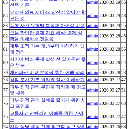
85
admin
2026.03.29
55
선택 기준
요약된 의료 서비스: 당신이 알아야 할
84
admin
2026.03.29
48
모든 것
83
폭행 사건 유형별 특징과 차이점 비교
admin
2026.03.29
55
오늘 확인한 경제 지표 해석: 경제 상
82
admin
2026.03.28
45
황을 이해하는 첫걸음
채무 조정 기본 개념부터 이해하기 쉽
81
admin
2026.03.28
55
게 정리
사이버 범죄 문제 발생 전 알아두면 좋
80
admin
2026.03.28
54
은 부분
79
개인파산 비교 분석을 통한 이해 정리
admin
2026.03.28
53
78
검찰 조사 기본 원리와 절차 이해하기
admin
2026.03.27
47
피부 진정 관리 루틴을 정리할 때 참고
77
admin
2026.03.27
51
할 내용
피부 진정 관리 실패를 줄이기 위한 체
76
admin
2026.03.27
63
크 포인트
교통사고 전반적인 이해를 위한 가이
75
admin
2026.03.27
47
드
74
치과 상담 결정 전에 참고할 정보 정리
admin
2026.03.26
68