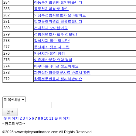
284
아동복지법위반 요약했습니다
283
동두천치과 바로 확인
282
의정부성범죄변호사 모아봤어요
281
학교폭력위원회 공유드립니다
280
건대치과 모아봤어요
279
성범죄변호사 필수 정보만!
278
잠실치과 필수 정보만!
277
문신제거 정보 다 드림
276
안산치과 요점 정리
275
이혼재산분할 요약 정리
274
아쿠아블레이션 참고하세요
273
과민성대장증후군치료 반드시 확인
272
학폭전문변호사 정리해봤어요
검색
첫 페이지
2
3
4
5
6
7
8
9
10
11
끝 페이지
<판교피부과>
©2026 www.styleyourfinance.com All Rights Reserved.