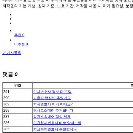
저작권의 기본 개념, 침해 기준, 보호 기간, 저작물 사용 시 허가 필요성,
추천 0
비추천 0
이 게시물을
댓글
0
번호
291
민사변호사 정보 다 드림
290
카촬죄 핵심만 추렸어요
289
학폭변호사 이거 어때요?
288
형사고소대리 추천합니다
287
상간소송방어 핵심 체크
286
인천형사변호사 바로 알려드림
285
학교폭력변호사 추천합니다