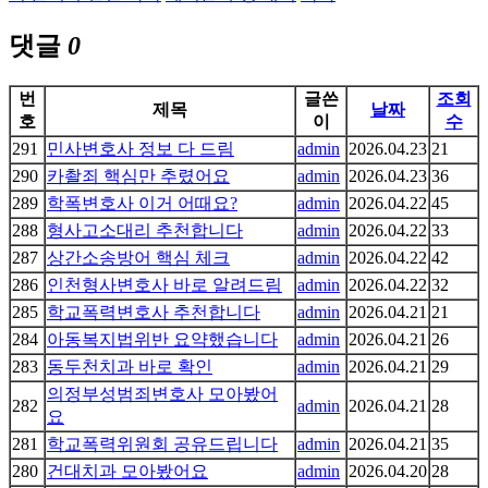
댓글
0
번
글쓴
조회
제목
날짜
호
이
수
291
민사변호사 정보 다 드림
admin
2026.04.23
21
290
카촬죄 핵심만 추렸어요
admin
2026.04.23
36
289
학폭변호사 이거 어때요?
admin
2026.04.22
45
288
형사고소대리 추천합니다
admin
2026.04.22
33
287
상간소송방어 핵심 체크
admin
2026.04.22
42
286
인천형사변호사 바로 알려드림
admin
2026.04.22
32
285
학교폭력변호사 추천합니다
admin
2026.04.21
21
284
아동복지법위반 요약했습니다
admin
2026.04.21
26
283
동두천치과 바로 확인
admin
2026.04.21
29
의정부성범죄변호사 모아봤어
282
admin
2026.04.21
28
요
281
학교폭력위원회 공유드립니다
admin
2026.04.21
35
280
건대치과 모아봤어요
admin
2026.04.20
28