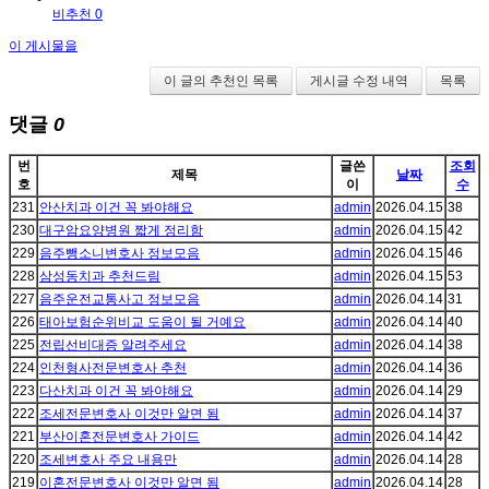
비추천 0
이 게시물을
이 글의 추천인 목록
게시글 수정 내역
목록
댓글
0
번
글쓴
조회
제목
날짜
호
이
수
231
안산치과 이건 꼭 봐야해요
admin
2026.04.15
38
230
대구암요양병원 짧게 정리함
admin
2026.04.15
42
229
음주뺑소니변호사 정보모음
admin
2026.04.15
46
228
삼성동치과 추천드림
admin
2026.04.15
53
227
음주운전교통사고 정보모음
admin
2026.04.14
31
226
태아보험순위비교 도움이 될 거예요
admin
2026.04.14
40
225
전립선비대증 알려주세요
admin
2026.04.14
38
224
인천형사전문변호사 추천
admin
2026.04.14
36
223
다산치과 이건 꼭 봐야해요
admin
2026.04.14
29
222
조세전문변호사 이것만 알면 됨
admin
2026.04.14
37
221
부산이혼전문변호사 가이드
admin
2026.04.14
42
220
조세변호사 주요 내용만
admin
2026.04.14
28
219
이혼전문변호사 이것만 알면 됨
admin
2026.04.14
28