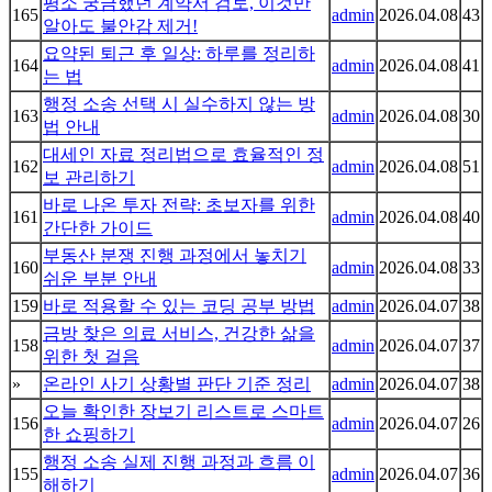
평소 궁금했던 계약서 검토, 이것만
165
admin
2026.04.08
43
알아도 불안감 제거!
요약된 퇴근 후 일상: 하루를 정리하
164
admin
2026.04.08
41
는 법
행정 소송 선택 시 실수하지 않는 방
163
admin
2026.04.08
30
법 안내
대세인 자료 정리법으로 효율적인 정
162
admin
2026.04.08
51
보 관리하기
바로 나온 투자 전략: 초보자를 위한
161
admin
2026.04.08
40
간단한 가이드
부동산 분쟁 진행 과정에서 놓치기
160
admin
2026.04.08
33
쉬운 부분 안내
159
바로 적용할 수 있는 코딩 공부 방법
admin
2026.04.07
38
금방 찾은 의료 서비스, 건강한 삶을
158
admin
2026.04.07
37
위한 첫 걸음
»
온라인 사기 상황별 판단 기준 정리
admin
2026.04.07
38
오늘 확인한 장보기 리스트로 스마트
156
admin
2026.04.07
26
한 쇼핑하기
행정 소송 실제 진행 과정과 흐름 이
155
admin
2026.04.07
36
해하기