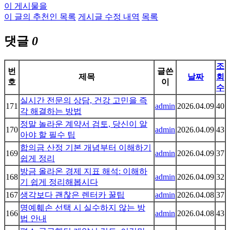
이 게시물을
이 글의 추천인 목록
게시글 수정 내역
목록
댓글
0
조
번
글쓴
제목
날짜
회
호
이
수
실시간 전문의 상담, 건강 고민을 즉
171
admin
2026.04.09
40
각 해결하는 방법
정말 놀라운 계약서 검토, 당신이 알
170
admin
2026.04.09
43
아야 할 필수 팁
합의금 산정 기본 개념부터 이해하기
169
admin
2026.04.09
37
쉽게 정리
방금 올라온 경제 지표 해석: 이해하
168
admin
2026.04.09
32
기 쉽게 정리해봅시다
167
생각보다 괜찮은 렌터카 꿀팁
admin
2026.04.08
37
명예훼손 선택 시 실수하지 않는 방
166
admin
2026.04.08
43
법 안내